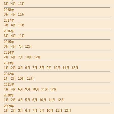
3月
4月
11月
2018年
3月
4月
11月
2017年
3月
4月
11月
2016年
3月
4月
11月
2015年
3月
4月
7月
12月
2014年
2月
6月
7月
10月
12月
2013年
1月
2月
3月
6月
7月
8月
9月
10月
11月
12月
2012年
1月
2月
10月
12月
2011年
1月
4月
6月
9月
10月
11月
12月
2010年
1月
2月
4月
5月
6月
10月
11月
12月
2009年
1月
2月
3月
6月
7月
9月
10月
11月
12月