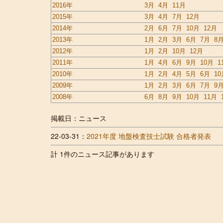
2016年
3月
4月
11月
2015年
3月
4月
7月
12月
2014年
2月
6月
7月
10月
12月
2013年
1月
2月
3月
6月
7月
8
2012年
1月
2月
10月
12月
2011年
1月
4月
6月
9月
10月
1
2010年
1月
2月
4月
5月
6月
10
2009年
1月
2月
3月
6月
7月
9
2008年
6月
8月
9月
10月
11月
掲載日：ニュース
22-03-31：
2021年度 地盤検査技士試験 合格者発表
計 1件のニュース記事があります