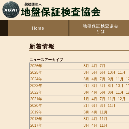
地盤保証検査協会
Home
とは
新着情報
ニュースアーカイブ
2026年
3月
4月
7月
2025年
3月
5月
6月
10月
11月
2024年
3月
4月
7月
9月
11月
1
2023年
2月
3月
4月
8月
10月
1
2022年
3月
4月
5月
8月
11月
1
2021年
1月
4月
7月
11月
12月
2020年
2月
6月
8月
11月
2019年
3月
4月
11月
2018年
3月
4月
11月
2017年
3月
4月
11月