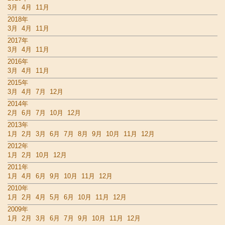
3月
4月
11月
2018年
3月
4月
11月
2017年
3月
4月
11月
2016年
3月
4月
11月
2015年
3月
4月
7月
12月
2014年
2月
6月
7月
10月
12月
2013年
1月
2月
3月
6月
7月
8月
9月
10月
11月
12月
2012年
1月
2月
10月
12月
2011年
1月
4月
6月
9月
10月
11月
12月
2010年
1月
2月
4月
5月
6月
10月
11月
12月
2009年
1月
2月
3月
6月
7月
9月
10月
11月
12月