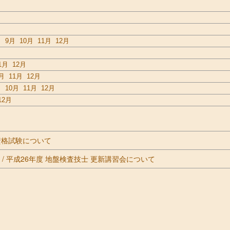
月
9月
10月
11月
12月
1月
12月
月
11月
12月
月
10月
11月
12月
12月
資格試験について
/ 平成26年度 地盤検査技士 更新講習会について