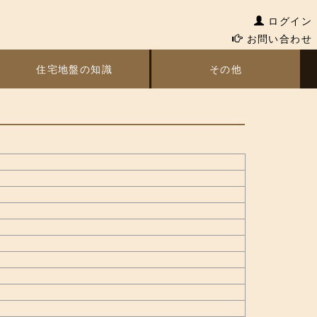
ログイン
お問い合わせ
住宅地盤の知識
その他