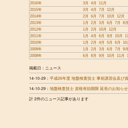
2016年
3月
4月
11月
2015年
3月
4月
7月
12月
2014年
2月
6月
7月
10月
12月
2013年
1月
2月
3月
6月
7月
8
2012年
1月
2月
10月
12月
2011年
1月
4月
6月
9月
10月
1
2010年
1月
2月
4月
5月
6月
10
2009年
1月
2月
3月
6月
7月
9
2008年
6月
8月
9月
10月
11月
掲載日：ニュース
14-10-29：
平成26年度 地盤検査技士 事前講習会及び
14-10-29：
地盤検査技士 資格有効期限 延長のお知らせ 
計 2件のニュース記事があります