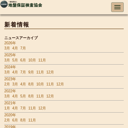
新着情報
ニュースアーカイブ
2026年
3月
4月
7月
2025年
3月
5月
6月
10月
11月
2024年
3月
4月
7月
9月
11月
12月
2023年
2月
3月
4月
8月
10月
11月
12月
2022年
3月
4月
5月
8月
11月
12月
2021年
1月
4月
7月
11月
12月
2020年
2月
6月
8月
11月
2019年