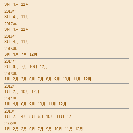
3月
4月
11月
2018年
3月
4月
11月
2017年
3月
4月
11月
2016年
3月
4月
11月
2015年
3月
4月
7月
12月
2014年
2月
6月
7月
10月
12月
2013年
1月
2月
3月
6月
7月
8月
9月
10月
11月
12月
2012年
1月
2月
10月
12月
2011年
1月
4月
6月
9月
10月
11月
12月
2010年
1月
2月
4月
5月
6月
10月
11月
12月
2009年
1月
2月
3月
6月
7月
9月
10月
11月
12月