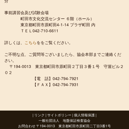
分
事前講習会及び試験会場
町田市文化交流センター ６階（ホール）
東京都町田市原町田4-1-14 プラザ町田 内
ＴＥＬ042-710-6611
詳しくは、
こちら
ををご覧ください。
ご不明な点、ご質問等ございましたら、協会本部までご連絡くだ
さい。
〒194-0013 東京都町田市原町田２丁目３番１号 守屋ビル２
０２
【電 話】042-794-7921
【ＦＡＸ】042-794-7931
|
リンク
|
サイトポリシー
|
個人情報保護
|
一般社団法人 地盤保証検査協会
お問合わせ 〒194-0013 東京都町田市原町田二丁目3番1号